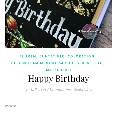
,
,
,
BLUMEN
BUNTSTIFTE
COLORATION
,
,
DESIGN TEAM MEMORIES4 YOU
GEBURTSTAG
MATSCHEREI
Happy Birthday
für Happy Bir
31. Juli 2020
/
Kommentare deaktiviert
(Werbung)