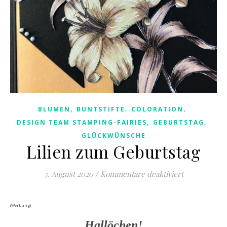
,
,
,
BLUMEN
BUNTSTIFTE
COLORATION
,
,
DESIGN TEAM STAMPING-FAIRIES
GEBURTSTAG
GLÜCKWÜNSCHE
Lilien zum Geburtstag
für Lilien z
3. August 2020
/
Kommentare deaktiviert
(Werbung)
Hallöchen!