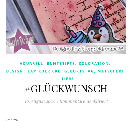
,
,
,
AQUARELL
BUNTSTIFTE
COLORATION
,
,
DESIGN TEAM KULRICKE
GEBURTSTAG
MATSCHEREI
,
TIERE
#GLÜCKWUNSCH
für #GLÜC
19. August 2020
/
Kommentare deaktiviert
(Werbung)