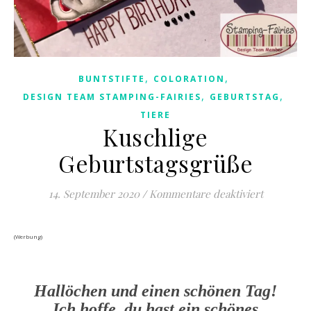
,
,
BUNTSTIFTE
COLORATION
,
,
DESIGN TEAM STAMPING-FAIRIES
GEBURTSTAG
TIERE
Kuschlige
Geburtstagsgrüße
für Kusch
14. September 2020
/
Kommentare deaktiviert
(Werbung)
Hallöchen und einen schönen Tag!
Ich hoffe, du hast ein schönes