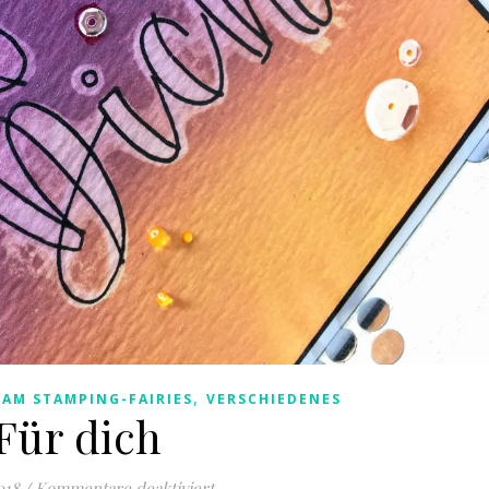
,
EAM STAMPING-FAIRIES
VERSCHIEDENES
Für dich
für Für dich
018
/
Kommentare deaktiviert