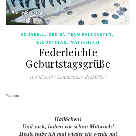
,
,
AQUARELL
DESIGN TEAM FALTKARTEN
,
GEBURTSTAG
MATSCHEREI
Federleichte
Geburtstagsgrüße
für Federleic
11. Juli 2018
/
Kommentare deaktiviert
Werbung
Hallöchen!
Und zack, haben wir schon Mittwoch!
Heute habe ich mal wieder ein wenig mit