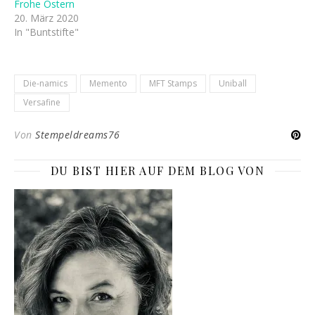
Frohe Ostern
20. März 2020
In "Buntstifte"
Die-namics
Memento
MFT Stamps
Uniball
Versafine
Von
Stempeldreams76
DU BIST HIER AUF DEM BLOG VON