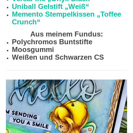
Uniball Gelstift „Weiß“
Memento Stempelkissen „Toffee
Crunch“
Aus meinem Fundus:
Polychromos Buntstifte
Moosgummi
Weißen und Schwarzen CS