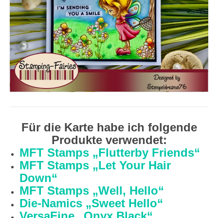
Für die Karte habe ich folgende
Produkte verwendet:
MFT Stamps „Flutterby Friends“
MFT Stamps „Let Your Hair
Down“
MFT Stamps „Well, Hello“
Die-Namics „Sweet Hello“
VersaFine „Onyx Black“