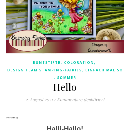
,
,
BUNTSTIFTE
COLORATION
,
DESIGN TEAM STAMPING-FAIRIES
EINFACH MAL SO
,
SOMMER
Hello
für Hello
2. August 2021
/
Kommentare deaktiviert
(Werbung)
Halli-Hallo!