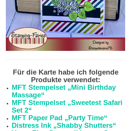
Für die Karte habe ich folgende
Produkte verwendet:
MFT Stempelset „Mini Birthday
Massage“
MFT Stempelset „Sweetest Safari
Set 2“
MFT Paper Pad „Party Time“
Distress Ink „Shabby Shutters“