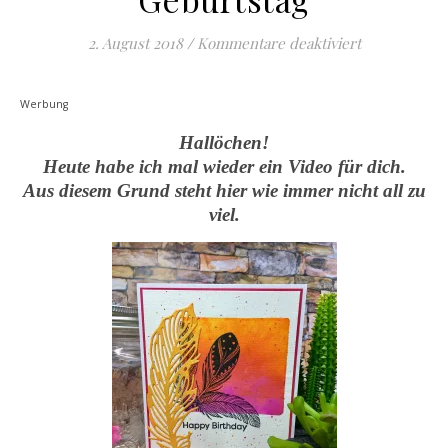
für Einige F
2. August 2018
/
Kommentare deaktiviert
Werbung
Hallöchen!
Heute habe ich mal wieder ein Video für dich.
Aus diesem Grund steht hier wie immer nicht all zu
viel.