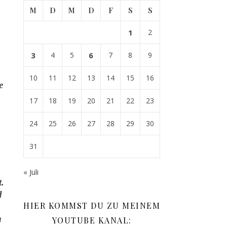
M
D
M
D
F
S
S
1
2
3
4
5
6
7
8
9
10
11
12
13
14
15
16
e
17
18
19
20
21
22
23
24
25
26
27
28
29
30
31
« Juli
.
d
HIER KOMMST DU ZU MEINEM
m
YOUTUBE KANAL: