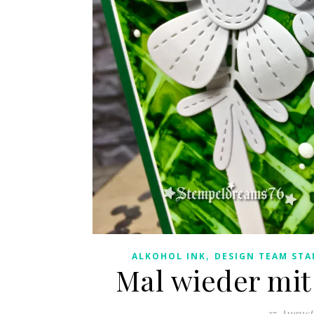
,
ALKOHOL INK
DESIGN TEAM STA
Mal wieder mit
27. August