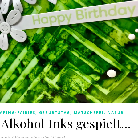
,
,
,
MPING-FAIRIES
GEBURTSTAG
MATSCHEREI
NATUR
 Alkohol Inks gespielt…
für Mal wieder mit Alkohol Inks ge
 2018
/
Kommentare deaktiviert