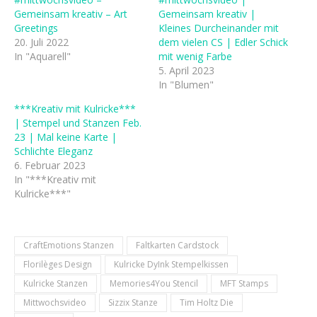
Gemeinsam kreativ – Art
Gemeinsam kreativ |
Greetings
Kleines Durcheinander mit
20. Juli 2022
dem vielen CS | Edler Schick
In "Aquarell"
mit wenig Farbe
5. April 2023
In "Blumen"
***Kreativ mit Kulricke***
| Stempel und Stanzen Feb.
23 | Mal keine Karte |
Schlichte Eleganz
6. Februar 2023
In "***Kreativ mit
Kulricke***"
CraftEmotions Stanzen
Faltkarten Cardstock
Florilèges Design
Kulricke DyInk Stempelkissen
Kulricke Stanzen
Memories4You Stencil
MFT Stamps
Mittwochsvideo
Sizzix Stanze
Tim Holtz Die