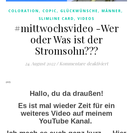
,
,
,
,
COLORATION
COPIC
GLÜCKWÜNSCHE
MÄNNER
,
SLIMLINE CARD
VIDEOS
#mittwochsvideo -Wer
oder Was ist der
Stromsohn???
für #mittwo
24. August 2022
/
Kommentare deaktiviert
(AD)
Hallo, du da draußen!
Es ist mal wieder Zeit für ein
weiteres Video auf meinem
YouTube Kanal.