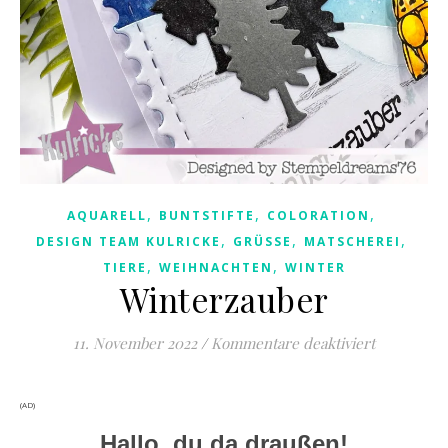
,
,
,
AQUARELL
BUNTSTIFTE
COLORATION
,
,
,
DESIGN TEAM KULRICKE
GRÜSSE
MATSCHEREI
,
,
TIERE
WEIHNACHTEN
WINTER
Winterzauber
für Winter
11. November 2022
/
Kommentare deaktiviert
(AD)
Hallo, du da draußen!