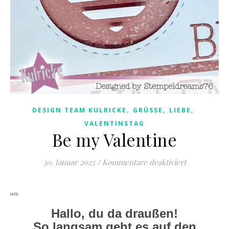
,
,
,
DESIGN TEAM KULRICKE
GRÜSSE
LIEBE
VALENTINSTAG
Be my Valentine
für Be my Va
30. Januar 2023
/
Kommentare deaktiviert
(AD)
Hallo, du da draußen!
So langsam geht es auf den