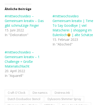
Ähnliche Beiträge
#mittwochsvideo –
#mittwochsvideo
Gemeinsam kreativ – Das
Gemeinsam kreativ | Time
gibt schmutzige Finger
To Say Goodbye | viel
15. Juni 2022
Matscherei | shopping im
In "Dekoration"
Eulenloch
| alte Schätze
15. Februar 2023
In "Abschied"
#mittwochsvideo –
Gemeinsam kreativ – 1
Challenge = Große
Materialschlacht
20. April 2022
In "Aquarell"
Craft O'Clock
Die-namics
Distress Ink
Dutch Doobadoo Stencil
Dylusions Shimmer Spray