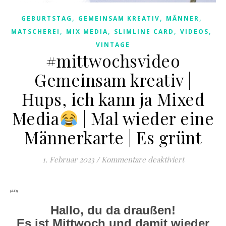
,
,
,
GEBURTSTAG
GEMEINSAM KREATIV
MÄNNER
,
,
,
,
MATSCHEREI
MIX MEDIA
SLIMLINE CARD
VIDEOS
VINTAGE
#mittwochsvideo
Gemeinsam kreativ |
Hups, ich kann ja Mixed
Media
| Mal wieder eine
Männerkarte | Es grünt
für #mittwo
1. Februar 2023
/
Kommentare deaktiviert
(AD)
Hallo, du da draußen!
Es ist Mittwoch und damit wieder