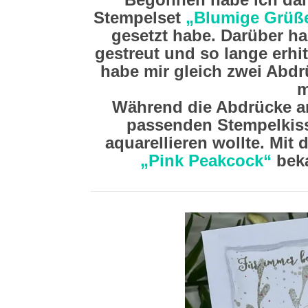
Stempelset
„Blumige Grüß
gesetzt habe. Darüber h
gestreut und so lange erhi
habe mir gleich zwei Abdrü
m
Während die Abdrücke am
passenden Stempelkisse
aquarellieren wollte. Mit
„Pink Peakcock“
beka