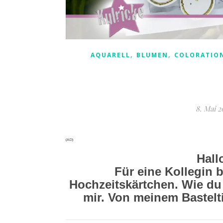
,
,
AQUARELL
BLUMEN
COLORATIO
8. Mai 2
(AD)
Hall
Für eine Kollegin 
Hochzeitskärtchen. Wie du 
mir. Von meinem Bastelti