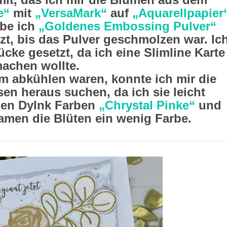
e“
mit
„VersaMark“
auf
„Aquarellpapier
abe ich
„Goldenes Embossing Pulver“
tzt, bis das Pulver geschmolzen war. Ic
cke gesetzt, da ich eine Slimline Karte
achen wollte.
 abkühlen waren, konnte ich mir die
n heraus suchen, da ich sie leicht
 den DyInk Farben
„Chrystal Pinke“
und
men die Blüten ein wenig Farbe.