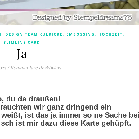
,
,
,
,
N
DESIGN TEAM KULRICKE
EMBOSSING
HOCHZEIT
SLIMLINE CARD
Ja
für Ja
023
/
Kommentare deaktiviert
o, du da draußen!
brauchten wir ganz dringend ein
weißt, ist das ja immer so ne Sache be
sch ist mir dazu diese Karte gehüpft.