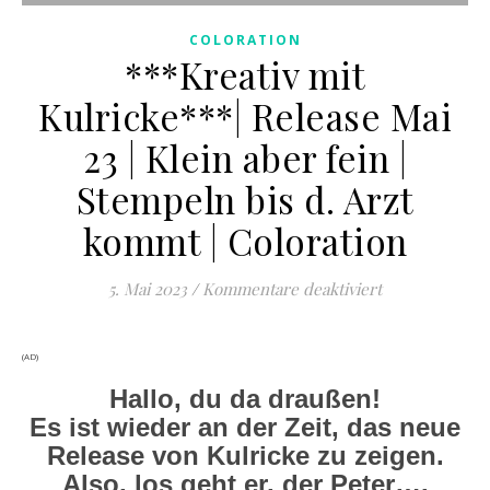
COLORATION
***Kreativ mit
Kulricke***| Release Mai
23 | Klein aber fein |
Stempeln bis d. Arzt
kommt | Coloration
für ***Kreativ 
5. Mai 2023
/
Kommentare deaktiviert
(AD)
Hallo, du da draußen!
Es ist wieder an der Zeit, das neue
Release von Kulricke zu zeigen.
Also, los geht er, der Peter….