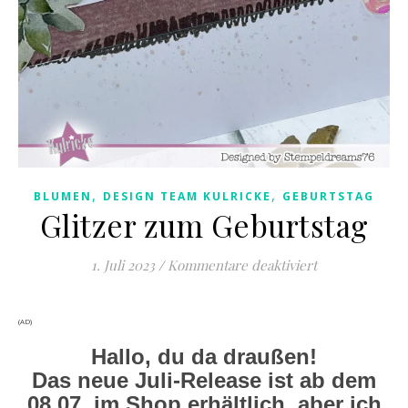
,
,
BLUMEN
DESIGN TEAM KULRICKE
GEBURTSTAG
Glitzer zum Geburtstag
für Glitzer zu
1. Juli 2023
/
Kommentare deaktiviert
(AD)
Hallo, du da draußen!
Das neue Juli-Release ist ab dem
08.07. im Shop erhältlich, aber ich