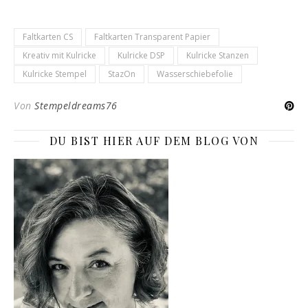
Faltkarten CS
Faltkarten Transparent Papier
Kreativ mit Kulricke
Kulricke DSP
Kulricke Stanzen
Kulricke Stempel
StazOn
Wasserschiebefolie
Von
Stempeldreams76
DU BIST HIER AUF DEM BLOG VON