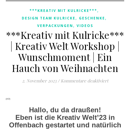
,
***KREATIV MIT KULRICKE***
,
,
DESIGN TEAM KULRICKE
GESCHENKE
,
VERPACKUNGEN
VIDEOS
***Kreativ mit Kulricke***
| Kreativ Welt Workshop |
Wunschmoment | Ein
Hauch von Weihnachten
für ***Kre
2. November 2023
/
Kommentare deaktiviert
(AD)
Hallo, du da draußen!
Eben ist die Kreativ Welt’23 in
Offenbach gestartet und natürlich