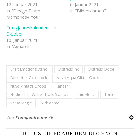
12. Januar 2021
6. Januar 2021
In "Design Team
In "Bilderrahmen"
Memories4 You"
#m4yjahreskalenderstempel2021
Oktober
10. Januar 2021
In "Aquarell"
Craft Emotions Stencil
Distress Ink
Distress Oxide
Faltkarten Cardstock
Nuvo Aqua Glitter Gloss
Nuvo Vintage Drops
Ranger
Studio Light Winter Trails Stamps
Tim Holtz
Tonic
Versa Magic
Videotime
Von
Stempeldreams76
DU BIST HIER AUF DEM BLOG VON