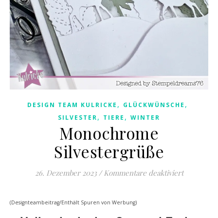
,
,
DESIGN TEAM KULRICKE
GLÜCKWÜNSCHE
,
,
SILVESTER
TIERE
WINTER
Monochrome
Silvestergrüße
für Monoc
26. Dezember 2023
/
Kommentare deaktiviert
(Designteambeitrag/Enthält Spuren von Werbung)