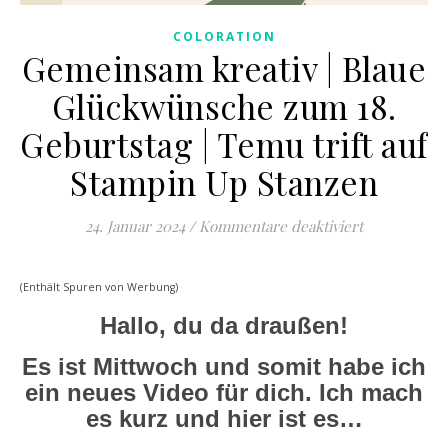
COLORATION
Gemeinsam kreativ | Blaue
Glückwünsche zum 18.
Geburtstag | Temu trift auf
Stampin Up Stanzen
für Gemeinsa
24. Januar 2024
/
Kommentare deaktiviert
(Enthält Spuren von Werbung)
Hallo, du da draußen!
Es ist Mittwoch und somit habe ich
ein neues Video für dich. Ich mach
es kurz und hier ist es…