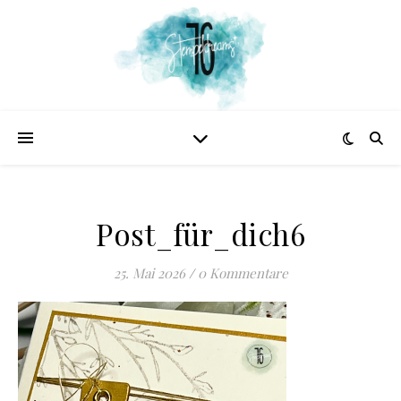
Post_für_dich6
25. Mai 2026
/
0 Kommentare