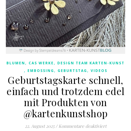
,
,
BLUMEN
CAS WERKE
DESIGN TEAM KARTEN-KUNST
,
,
,
EMBOSSING
GEBURTSTAG
VIDEOS
Geburtstagskarte schnell,
einfach und trotzdem edel
mit Produkten von
@kartenkunstshop
für Geburts
22. August 2025
/
Kommentare deaktiviert