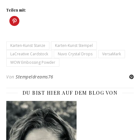
Teilen mit:
Karten-Kunst Stanze
Karten-Kunst Stempel
LaCreative Cardstock
Nuvo Crystal Drops
VersaMark
WOW Embossing Powder
Von
Stempeldreams76
DU BIST HIER AUF DEM BLOG VON