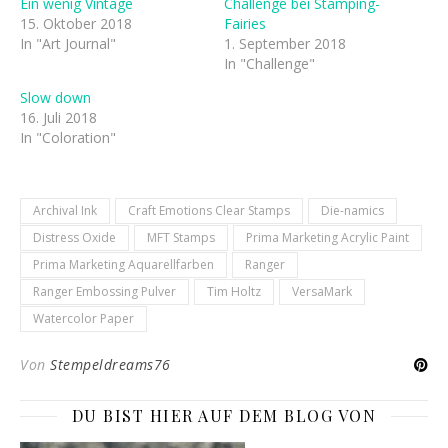
Ein wenig Vintage
Challenge bei Stamping-
15. Oktober 2018
Fairies
In "Art Journal"
1. September 2018
In "Challenge"
Slow down
16. Juli 2018
In "Coloration"
Archival Ink
Craft Emotions Clear Stamps
Die-namics
Distress Oxide
MFT Stamps
Prima Marketing Acrylic Paint
Prima Marketing Aquarellfarben
Ranger
Ranger Embossing Pulver
Tim Holtz
VersaMark
Watercolor Paper
Von
Stempeldreams76
DU BIST HIER AUF DEM BLOG VON