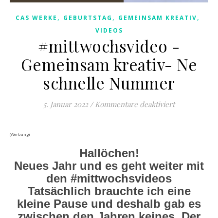
,
,
,
CAS WERKE
GEBURTSTAG
GEMEINSAM KREATIV
VIDEOS
#mittwochsvideo -
Gemeinsam kreativ- Ne
schnelle Nummer
für #mittwo
5. Januar 2022
/
Kommentare deaktiviert
(Werbung)
Hallöchen!
Neues Jahr und es geht weiter mit
den #mittwochsvideos
Tatsächlich brauchte ich eine
kleine Pause und deshalb gab es
zwischen den Jahren keines. Der