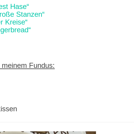
est Hase“
große Stanzen“
r Kreise“
ngerbread“
 meinem Fundus:
kissen