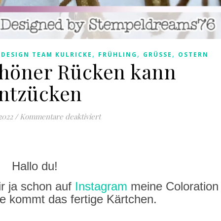
,
,
,
,
DESIGN TEAM KULRICKE
FRÜHLING
GRÜSSE
OSTERN
chöner Rücken kann
ntzücken
für Auch ein schöner Rücken kann 
2022
/
Kommentare deaktiviert
Hallo du!
r ja schon auf
Instagram
meine Coloration
e kommt das fertige Kärtchen.