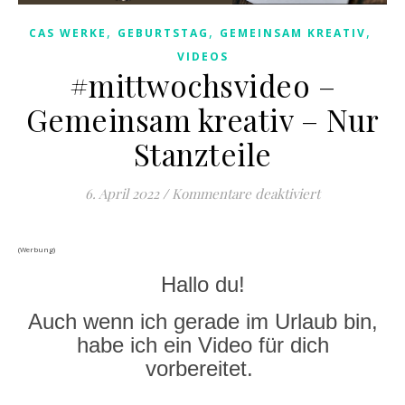
,
,
,
CAS WERKE
GEBURTSTAG
GEMEINSAM KREATIV
VIDEOS
#mittwochsvideo –
Gemeinsam kreativ – Nur
Stanzteile
für #mittwoch
6. April 2022
/
Kommentare deaktiviert
(Werbung)
Hallo du!
Auch wenn ich gerade im Urlaub bin,
habe ich ein Video für dich
vorbereitet.