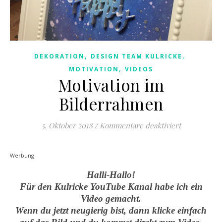
,
,
DEKORATION
DESIGN TEAM KULRICKE
,
MOTIVATION
VIDEOS
Motivation im
Bilderrahmen
für Motivat
5. Oktober 2018
/
Kommentare deaktiviert
Werbung
Halli-Hallo!
Für den Kulricke YouTube Kanal habe ich ein
Video gemacht.
Wenn du jetzt neugierig bist, dann klicke einfach