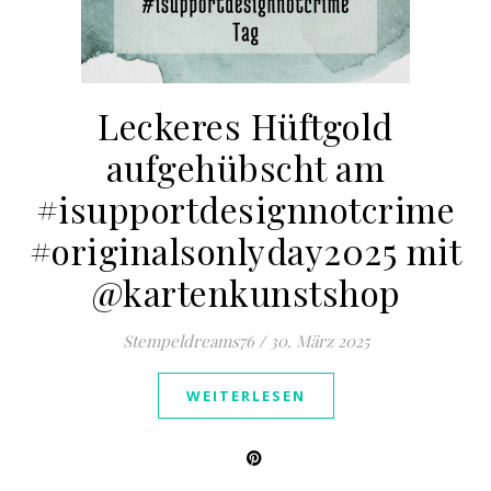
Leckeres Hüftgold
aufgehübscht am
#isupportdesignnotcrime
#originalsonlyday2025 mit
@kartenkunstshop
Stempeldreams76
/
30. März 2025
WEITERLESEN