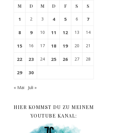
M
D
M
D
F
S
S
1
2
3
4
5
6
7
8
9
10
11
12
13
14
15
16
17
18
19
20
21
22
23
24
25
26
27
28
29
30
« Mai
Juli »
HIER KOMMST DU ZU MEINEM
YOUTUBE KANAL: