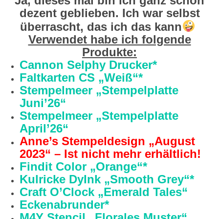
Ja, dieses mal bin ich ganz schön
dezent geblieben. Ich war selbst
überrascht, das ich das kann
​
Verwendet habe ich folgende
Produkte:
Cannon Selphy Drucker*
Faltkarten CS „Weiß“*
Stempelmeer „Stempelplatte
Juni’26“
Stempelmeer „Stempelplatte
April’26“
Anne’s Stempeldesign „August
2023“ – Ist nicht mehr erhältlich!
Findit Color „Orange“*
Kulricke DyInk „Smooth Grey“*
Craft O’Clock „Emerald Tales“
Eckenabrunder*
M4Y Stencil „Florales Muster“