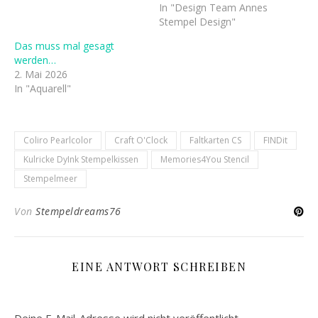
In "Design Team Annes
Stempel Design"
Das muss mal gesagt
werden…
2. Mai 2026
In "Aquarell"
Coliro Pearlcolor
Craft O'Clock
Faltkarten CS
FINDit
Kulricke DyInk Stempelkissen
Memories4You Stencil
Stempelmeer
Von
Stempeldreams76
EINE ANTWORT SCHREIBEN
Deine E-Mail-Adresse wird nicht veröffentlicht.