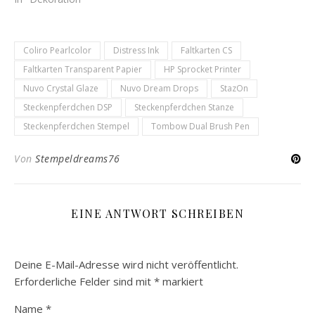
Coliro Pearlcolor
Distress Ink
Faltkarten CS
Faltkarten Transparent Papier
HP Sprocket Printer
Nuvo Crystal Glaze
Nuvo Dream Drops
StazOn
Steckenpferdchen DSP
Steckenpferdchen Stanze
Steckenpferdchen Stempel
Tombow Dual Brush Pen
Von
Stempeldreams76
EINE ANTWORT SCHREIBEN
Deine E-Mail-Adresse wird nicht veröffentlicht.
Erforderliche Felder sind mit
*
markiert
Name
*