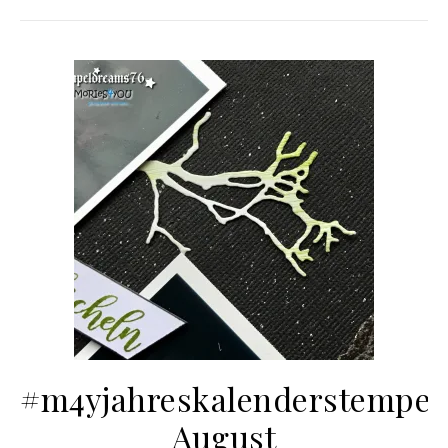
#m4yjahreskalenderstempel
August