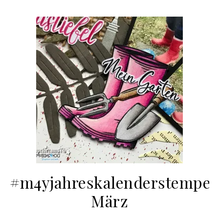
#m4yjahreskalenderstempel
März