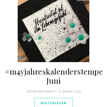
#m4yjahreskalenderstempel
Juni
Stempeldreams76
/
6. Januar 2021
WEITERLESEN