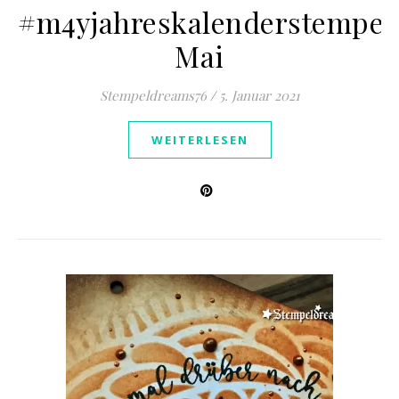
#m4yjahreskalenderstempel
Mai
Stempeldreams76
/
5. Januar 2021
WEITERLESEN