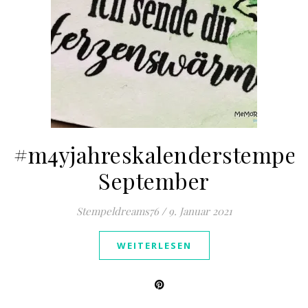
#m4yjahreskalenderstempel
September
Stempeldreams76
/
9. Januar 2021
WEITERLESEN