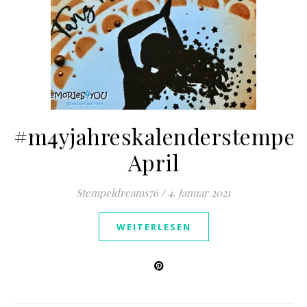
#m4yjahreskalenderstempel
April
Stempeldreams76
/
4. Januar 2021
WEITERLESEN