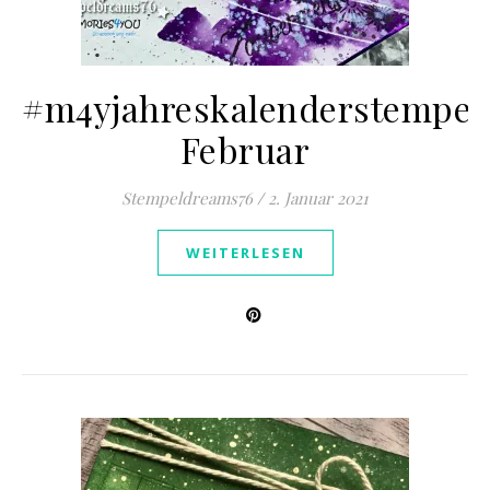
#m4yjahreskalenderstempel
Februar
Stempeldreams76
/
2. Januar 2021
WEITERLESEN