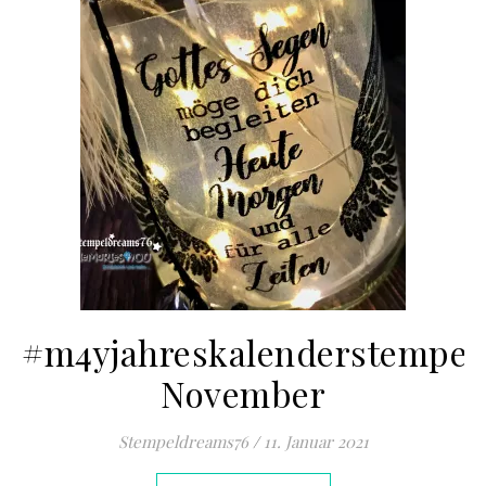
#m4yjahreskalenderstempel
November
Stempeldreams76
/
11. Januar 2021