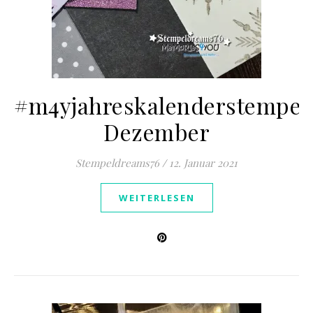
#m4yjahreskalenderstempel
Dezember
Stempeldreams76
/
12. Januar 2021
WEITERLESEN