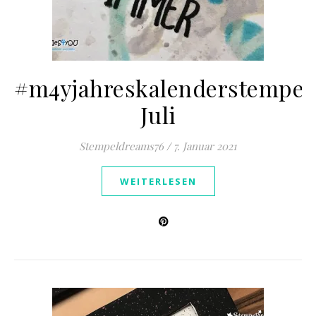
#m4yjahreskalenderstempel
Juli
Stempeldreams76
/
7. Januar 2021
WEITERLESEN