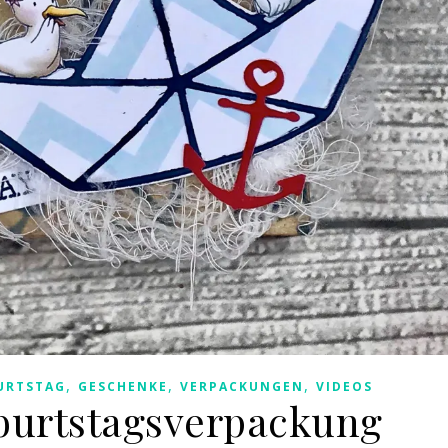
,
,
,
URTSTAG
GESCHENKE
VERPACKUNGEN
VIDEOS
burtstagsverpackung