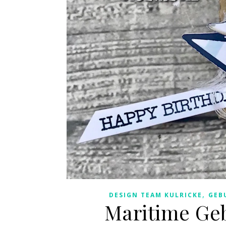
,
DESIGN TEAM KULRICKE
GEB
Maritime Ge