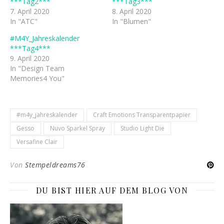
***Tag2***
***Tag3***
7. April 2020
8. April 2020
In "ATC"
In "Blumen"
#M4Y_Jahreskalender
***Tag4***
9. April 2020
In "Design Team
Memories4 You"
#m4y_jahreskalender
Craft Emotions Transparentpapier
Gesso
Nuvo Sparkel Spray
Studio Light Die
Versafine Clair
Von
Stempeldreams76
DU BIST HIER AUF DEM BLOG VON