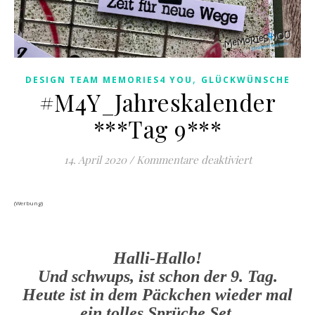
,
DESIGN TEAM MEMORIES4 YOU
GLÜCKWÜNSCHE
#M4Y_Jahreskalender
***Tag 9***
für #M4Y_Jah
14. April 2020
/
Kommentare deaktiviert
(Werbung)
Halli-Hallo!
Und schwups, ist schon der 9. Tag.
Heute ist in dem Päckchen wieder mal
ein tolles Sprüche Set.