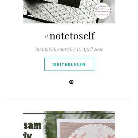
#notetoself
Stempeldreams76
/
15. April 2026
WEITERLESEN