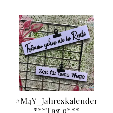
#M4Y_Jahreskalender
***Tag 9***