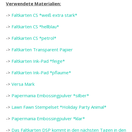
Verwendete Materialien:
->
Faltkarten CS *weiß extra stark*
->
Faltkarten CS *hellblau*
->
Faltkarten CS *petrol*
->
Faltkarten Transparent Papier
->
Faltkarten Ink-Pad *feige*
->
Faltkarten Ink-Pad *pflaume*
->
Versa Mark
->
Papermania Embossingpulver *silber*
->
Lawn Fawn Stempelset *Holiday Party Animal*
->
Papermania Embossingpulver *klar*
->
Das Faltkarten DSP kommt in den nächsten Tagen in den