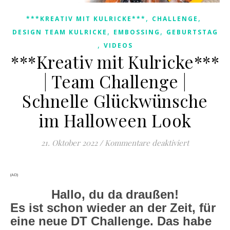
,
,
***KREATIV MIT KULRICKE***
CHALLENGE
,
,
DESIGN TEAM KULRICKE
EMBOSSING
GEBURTSTAG
,
VIDEOS
***Kreativ mit Kulricke***
| Team Challenge |
Schnelle Glückwünsche
im Halloween Look
für ***Krea
21. Oktober 2022
/
Kommentare deaktiviert
(AD)
Hallo, du da draußen!
Es ist schon wieder an der Zeit, für
eine neue DT Challenge. Das habe