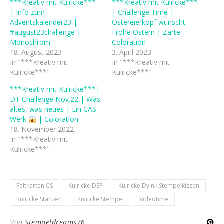
***Kreativ mit Kulricke***
***Kreativ mit Kulricke***
| Info zum
| Challenge Time |
Adventskalender23 |
Ostereierkopf wünscht
#august23challenge |
Frohe Ostern | Zarte
Monochrom
Coloration
18. August 2023
3. April 2023
In "***Kreativ mit
In "***Kreativ mit
Kulricke***"
Kulricke***"
***Kreativ mit Kulricke***|
DT Challenge Nov.22 | Was
altes, was neues | Ein CAS
Werk
| Coloration
18. November 2022
In "***Kreativ mit
Kulricke***"
Faltkarten CS
Kulricke DSP
Kulricke DyInk Stempelkissen
Kulricke Stanzen
Kulricke Stempel
Videotime
Von
Stempeldreams76