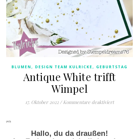
,
,
BLUMEN
DESIGN TEAM KULRICKE
GEBURTSTAG
Antique White trifft
Wimpel
für Antique 
17. Oktober 2022
/
Kommentare deaktiviert
(AD)
Hallo, du da draußen!