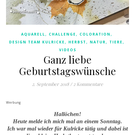
,
,
,
AQUARELL
CHALLENGE
COLORATION
,
,
,
,
DESIGN TEAM KULRICKE
HERBST
NATUR
TIERE
VIDEOS
Ganz liebe
Geburtstagswünsche
2. September 2018
/
2 Kommentare
Werbung
Hallöchen!
Heute melde ich mich mal an einem Sonntag.
Ich war mal wieder für Kulricke tätig und dabei ist