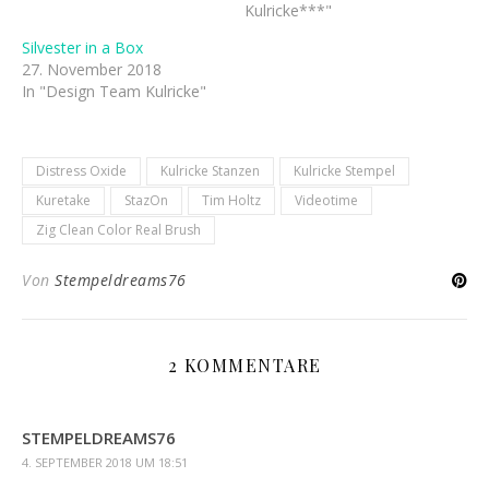
Kulricke***"
Silvester in a Box
27. November 2018
In "Design Team Kulricke"
Distress Oxide
Kulricke Stanzen
Kulricke Stempel
Kuretake
StazOn
Tim Holtz
Videotime
Zig Clean Color Real Brush
Von
Stempeldreams76
2 KOMMENTARE
STEMPELDREAMS76
4. SEPTEMBER 2018 UM 18:51