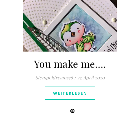
You make me….
Stempeldreams76
/
27. April 2020
WEITERLESEN